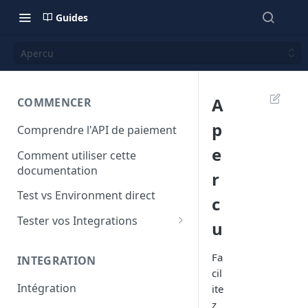
Guides
Apercu
A
COMMENCER
p
Comprendre l'API de paiement
e
Comment utiliser cette
documentation
r
Test vs Environment direct
c
Tester vos Integrations
u
Cartes bancaires de Test
Fa
INTEGRATION
Test Mobile Money
cil
Intégration
ite
z