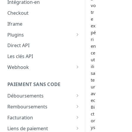
Intégration-en
vo
tr
Checkout
e
Iframe
ex
pé
Plugins
ri
Woocommerce
Direct API
en
ce
Intégration Shopify — Bictorys
Les clés API
ut
Gateway
ili
Webhook
Drupal (pas encore disponible)
sa
Configurer le webhook
te
PAIEMENT SANS CODE
Comment valider les
ur
webhooks
av
Déboursements
ec
Aperçu
Remboursements
Bi
ct
Comment effectuer un
Aperçu
Facturation
or
déboursement
Comment effectuer un
Créer une facture
ys
Liens de paiement