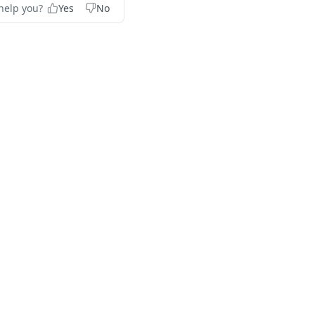
help you?
Yes
No