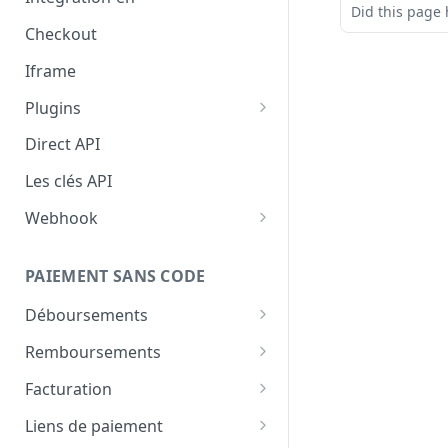
Did this page 
Checkout
Iframe
Plugins
Woocommerce
Direct API
Intégration Shopify — Bictorys
Les clés API
Gateway
Webhook
Drupal (pas encore disponible)
Configurer le webhook
PAIEMENT SANS CODE
Comment valider les
webhooks
Déboursements
Aperçu
Remboursements
Comment effectuer un
Aperçu
Facturation
déboursement
Comment effectuer un
Créer une facture
Liens de paiement
remboursement