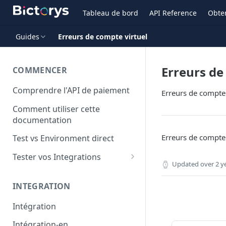
Tableau de bord
API Reference
Obten
Guides
Erreurs de compte virtuel
Erreurs de
COMMENCER
Comprendre l'API de paiement
Erreurs de compte 
Comment utiliser cette
documentation
Erreurs de compte 
Test vs Environment direct
Tester vos Integrations
Updated
over 2 y
Cartes bancaires de Test
INTEGRATION
Test Mobile Money
Intégration
Intégration-en