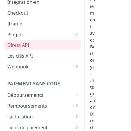
Intégration-en
ie
Checkout
m
en
Iframe
t
av
Plugins
ec
Woocommerce
Direct API
Bi
ct
Intégration Shopify — Bictorys
Les clés API
Gateway
or
Webhook
ys
Drupal (pas encore disponible)
:
Configurer le webhook
In
PAIEMENT SANS CODE
Comment valider les
té
webhooks
gr
Déboursements
ati
Aperçu
Remboursements
on
Di
Comment effectuer un
Aperçu
Facturation
déboursement
re
Comment effectuer un
Créer une facture
Liens de paiement
ct