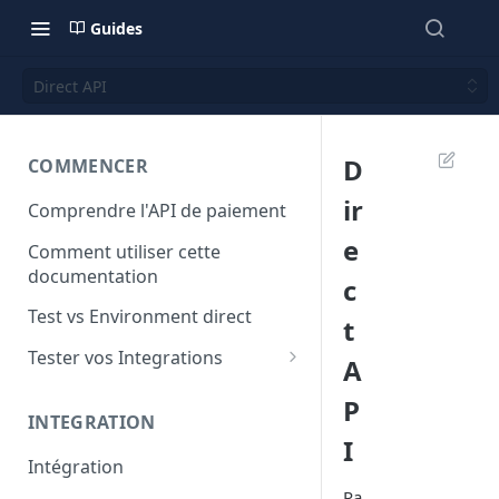
Guides
Direct API
D
COMMENCER
ir
Comprendre l'API de paiement
e
Comment utiliser cette
documentation
c
Test vs Environment direct
t
Tester vos Integrations
A
Cartes bancaires de Test
P
INTEGRATION
Test Mobile Money
I
Intégration
Pa