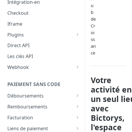
Intégration-en
u
b
Checkout
de
Iframe
Cr
oi
Plugins
ss
Woocommerce
Direct API
an
ce
Intégration Shopify — Bictorys
Les clés API
Gateway
Webhook
Drupal (pas encore disponible)
Configurer le webhook
Votre
PAIEMENT SANS CODE
Comment valider les
activité en
webhooks
Déboursements
un seul lie
Aperçu
avec
Remboursements
Comment effectuer un
Aperçu
Bictorys,
Facturation
déboursement
l'espace
Comment effectuer un
Créer une facture
Liens de paiement