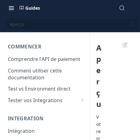
Guides
Aperçu
A
COMMENCER
p
Comprendre l'API de paiement
e
Comment utiliser cette
documentation
r
Test vs Environment direct
ç
Tester vos Integrations
u
Cartes bancaires de Test
V
INTEGRATION
Test Mobile Money
ot
Intégration
re
H